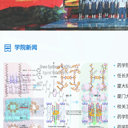
学院新闻
药学
任长
厦大
厦门
校关
药学院
药学