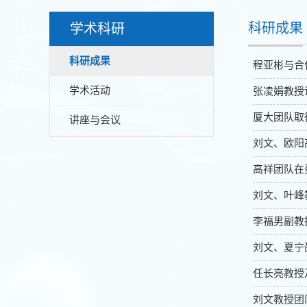
科研成果
学术科研
科研成果
程亚彬与合
学术活动
张凌娟教授
厦大团队取
讲座与会议
刘文、欧阳
高祥团队在
刘文、叶峰教
李福男副教
刘文、夏宁
任长亮教授
刘文教授团