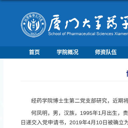
首页
学院概况
师资队伍
经药学院博士生第二党支部研究，近期
何凤明，男，汉族，1995年1月出生，
日递交入党申请书，2019年4月10日被确