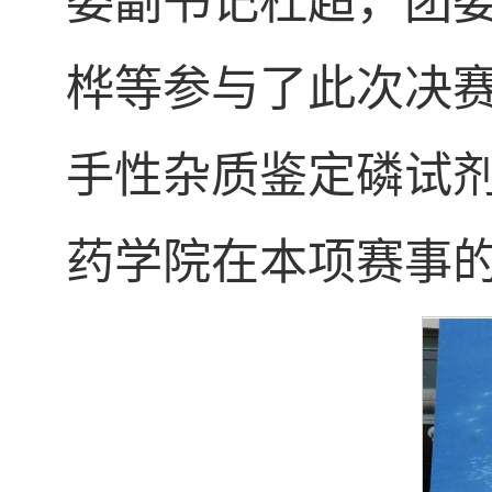
委副书记杜超，团
桦等参与了此次决
手性杂质鉴定磷试
药学院在本项赛事