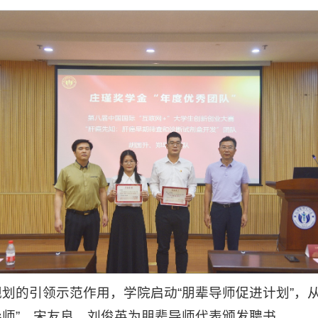
划的引领示范作用，学院启动“朋辈导师促进计划”，
导师”，宋友良、刘俊英为朋辈导师代表颁发聘书。