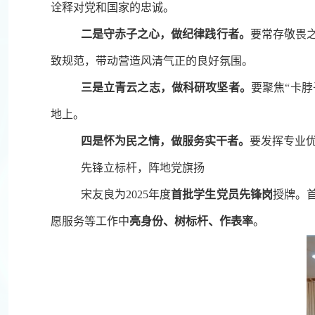
诠释对党和国家的忠诚。
二是守赤子之心，做纪律践行者。
要常存敬畏
致规范，带动营造风清气正的良好氛围。
三是立青云之志，做科研攻坚者。
要聚焦“卡
地上。
四是怀为民之情，做服务实干者。
要发挥专业
先锋立标杆，阵地党旗扬
宋友良为2025年度
首批学生党员先锋岗
授牌。
愿服务等工作中
亮身份、树标杆、作表率
。