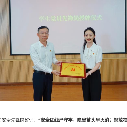
室安全先锋岗誓词：
“安全红线严守牢，隐患苗头早灭消；规范