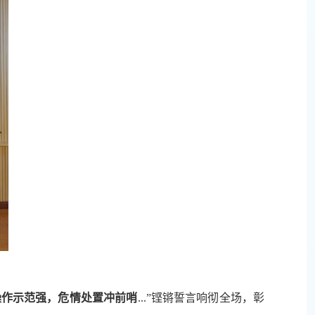
操作示范强，危情处置冲前哨
...”铿锵誓言响彻全场，彰