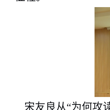
宋友良从“为何攻