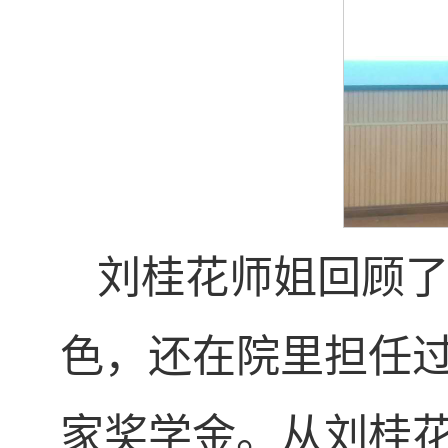
刘桂花师姐回顾
色，还在院里担任
家奖学金。从刘桂