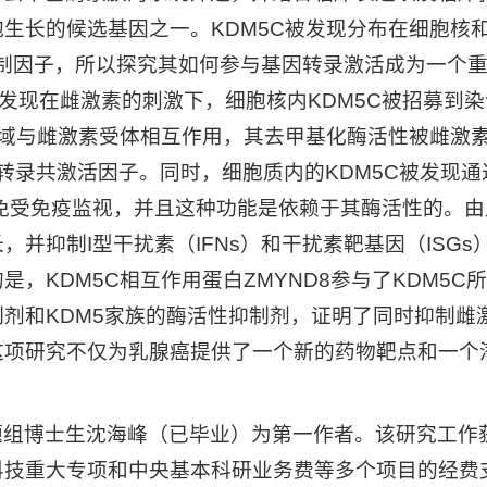
生长的候选基因之一。KDM5C被发现分布在细胞核和
抑制因子，所以探究其如何参与基因转录激活成为一个重要的
析发现在雌激素的刺激下，细胞核内KDM5C被招募到
区域与雌激素受体相互作用，其去甲基化酶活性被雌激素
个转录共激活因子。同时，细胞质内的KDM5C被发现通过
免受免疫监视，并且这种功能是依赖于其酶活性的。由
，并抑制I型干扰素（IFNs）和干扰素靶基因（ISG
，KDM5C相互作用蛋白ZMYND8参与了KDM5
剂和KDM5家族的酶活性抑制剂，证明了同时抑制雌
项研究不仅为乳腺癌提供了一个新的药物靶点和一个潜
题组博士生沈海峰（已毕业）为第一作者。该研究工作
科技重大专项和中央基本科研业务费等多个项目的经费