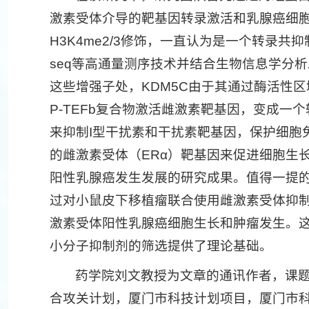
激素受体介导的靶基因转录激活和乳腺癌细胞
H3K4me2/3修饰，一直认为是一个转录共
seq等高通量测序技术并结合生物信息学分
这些增强子处，KDM5C由于其通过酶活性
P-TEFb复合物激活雌激素靶基因，变成一
来抑制I型干扰素和干扰素靶基因，保护细胞
的雌激素受体（ERα）靶基因来促进细胞生长
阳性乳腺癌发生发展的研究成果。值得一提的是
过对小鼠皮下移植瘤联合使用雌激素受体抑制
激素受体阳性乳腺癌细胞生长和肿瘤发生。这
小分子抑制剂的筛选提供了理论基础。
药学院刘文教授为文章的通讯作者，课
合攻关计划，厦门市科技计划项目，厦门市