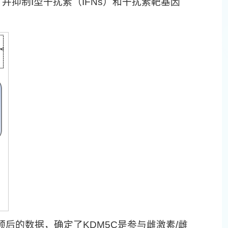
并抑制I型干扰素（IFNs）和干扰素靶基因
后的数据，确定了KDM5C是参与雌激素/雌