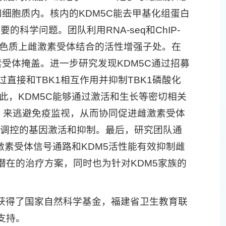
细胞质内。核内的KDM5C能去甲基化组蛋白
科学问题。团队利用RNA-seq和ChIP-
染色质上雌激素受体结合的活性增强子处。在
受体掩盖。进一步研究发现KDM5C通过招募
直接和TBK1相互作用并抑制TBK1磷酸化
此，KDM5C能够通过激活和生长等密切相关
s）来逃避免疫监视，从而协同促进雌激素受体
C所调控的基因激活和抑制。最后，研究团队通
激素受体信号通路和KDM5活性能有效抑制雌
在的治疗方案，同时也为针对KDM5家族的
获得了国家自然科学基金，福建省卫生教育联
支持。