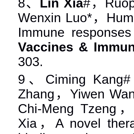
8
、
Lin Xia
#
，
Ruo
Wenxin Luo*
，
Huma
Immune responses t
Vaccines & Immun
303.
9
、
Ciming Kang#
Zhang
，
Yiwen Wa
Chi-Meng Tzeng
Xia
，
A novel ther