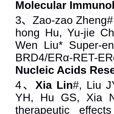
Molecular Immuno
3
、
Zao-zao Zheng#
hong Hu, Yu-jie Ch
Wen Liu* Super-enh
BRD4/ERα-RET-ERα 
Nucleic Acids Res
4
、
Xia Lin
#, Liu 
YH, Hu GS, Xia NS
therapeutic effect