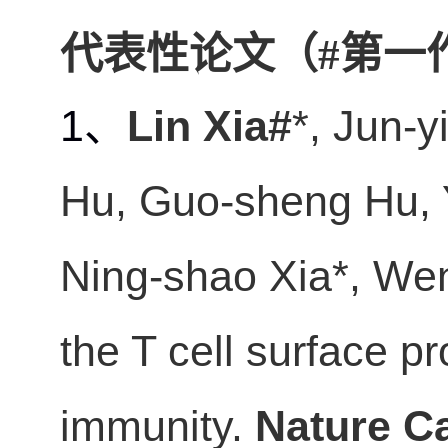
代表性论文（#第一
1
、
Lin Xia#
*, Jun-
Hu, Guo-sheng Hu, 
Ning-shao Xia*,
Wen
the T cell surface p
immunity.
Nature C