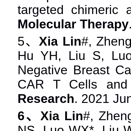
targeted chimeric a
Molecular Therapy
5
、
Xia Lin
#, Zheng
Hu YH, Liu S, Luo
Negative Breast C
CAR T Cells and 
Research
. 2021 Ju
6
、
Xia Lin
#, Zhen
NS, Luo WX*, Liu W