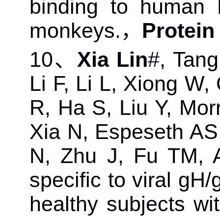
binding to human 
monkeys.
，
Protein
10
、
Xia Lin
#, Tan
Li F, Li L, Xiong W
R, Ha S, Liu Y, Mo
Xia N, Espeseth AS
N, Zhu J, Fu TM, A
specific to viral g
healthy subjects wi