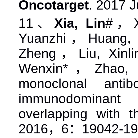
Oncotarget
. 2017 
11
、
Xia, Lin
#
，
Yuanzhi
，
Huang, 
Zheng
，
Liu, Xinli
Wenxin*
，
Zhao, 
monoclonal anti
immunodominant 
overlapping with t
2016
，
6
：
19042-19