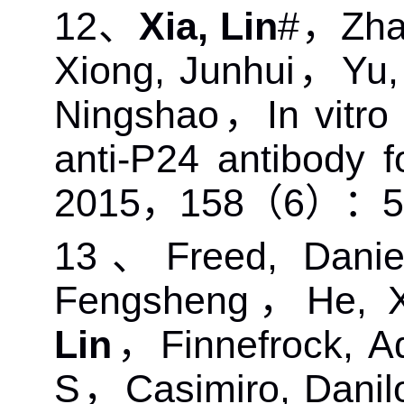
12
、
Xia, Lin
#
，
Zha
Xiong, Junhui
，
Yu,
Ningshao
，
In vitro
anti-P24 antibody f
2015
，
158
（
6
）：
5
13
、
Freed, Danie
Fengsheng
，
He, X
Lin
，
Finnefrock, 
S
，
Casimiro, Danil