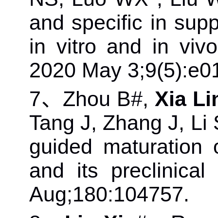
and specific in supp
in vitro and in viv
2020 May 3;9(5):e0
7
、
Zhou B#,
Xia Li
Tang J, Zhang J, Li 
guided maturation 
and its preclinica
Aug;180:104757.