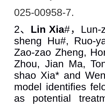
025-00958-7.
2
、
Lin Xia
#
，
Lun-z
sheng Hu#, Ruo-ya
Zao-zao Zheng, Hon
Zhou, Jian Ma, To
shao Xia* and Wen 
model identifies fel
as potential trea