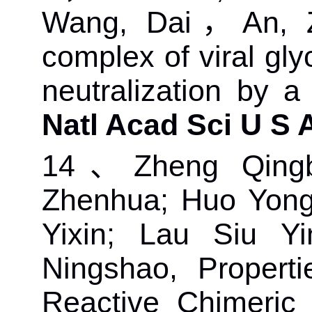
Wang, Dai
，
An, 
complex of viral gly
neutralization by 
Natl Acad Sci U S 
14
、
Zheng Qing
Zhenhua; Huo Yongt
Yixin; Lau Siu Y
Ningshao,
Propert
Reactive Chimeric