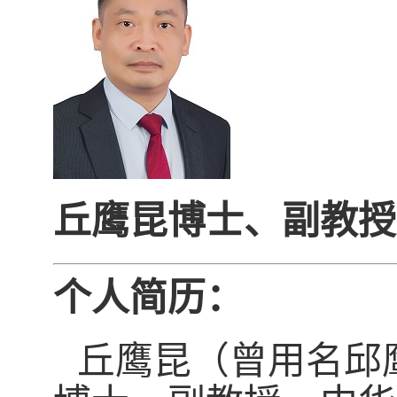
丘鹰昆博士、副教
个人简历：
丘鹰昆（曾用名邱鹰