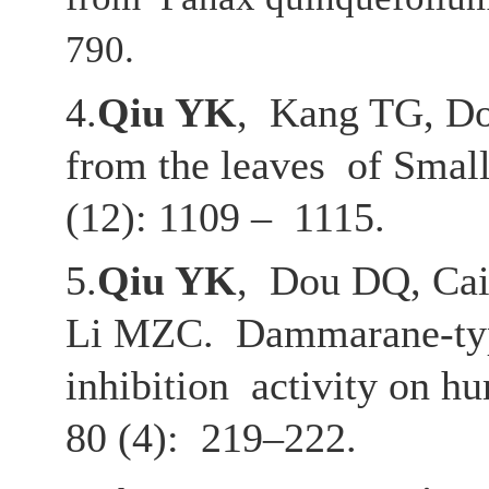
790.
4.
Qiu YK
, Kang TG, Do
from the leaves of Small
(12): 1109 – 1115.
5.
Qiu YK
, Dou DQ, Cai
Li MZC. Dammarane-type
inhibition activity on h
80 (4): 219–222.