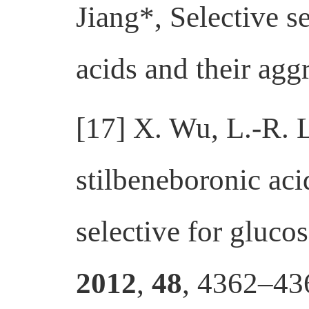
Jiang*, Selective s
acids and their agg
[17] X. Wu, L.-R. L
stilbeneboronic aci
selective for gluco
2012
,
48
, 4362–43