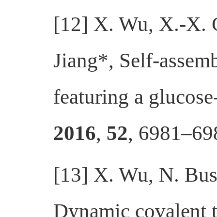
[12] X. Wu, X.-X. C
Jiang*, Self-assem
featuring a glucos
2016
,
52
, 6981–69
[13] X. Wu, N. Buss
Dynamic covalent tr