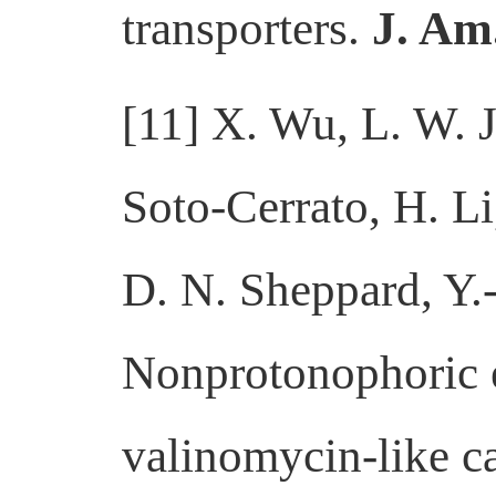
transporters.
J. Am
[11] X. Wu, L. W. 
Soto-Cerrato, H. Li
D. N. Sheppard, Y.-
Nonprotonophoric e
valinomycin-like ca