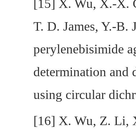
[15] X. Wu, X.-X. 
T. D. James, Y.-B. J
perylenebisimide ag
determination and d
using circular dich
[16] X. Wu, Z. Li, 