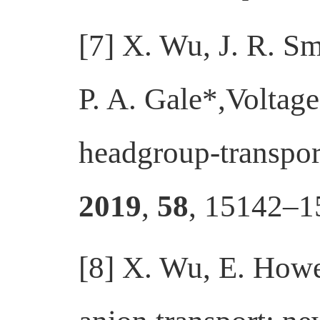
[7] X. Wu, J. R. Sm
P. A. Gale*,Voltage
headgroup-transport
2019
,
58
, 15142–1
[8] X. Wu, E. Howe