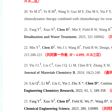
JCR
二区）
1
1
20. Ye M Z
, Ye R M
, Wang Y, Guo M Y, Zhu M S, Yin F Y
chemodynamic therapy combined with chemotherapy for ovari
1
1
1
*
21. Fang Y
, Xiao N
,
Chen D
, Min Y, Field R W, Wang B
Desalination and Water Treatment
, 2025; 321:100942.
（共
1
1
*
22. Min Y
,
Chen D
, Wu J J, Wang B
, Field R W, Design,
215:208-221.
（共同第一作者, IF= 4.099, JCR
三区）
1
1
23. Yin J L
, Liu C
, Guo J Q, Li M, Chen B Y, Zhang X W
Journal of Materials Chemistry B
, 2024; 16(2):240.
（通讯作
1
1
24.
Liu Q
, Li M
, Liu C, Yin J, Zhu X *,
Chen D
*, Contin
Engineering Chemistry Research,
2022, 61, 1, 349-358.
（通
1
1
1
25.
Fang Y
, Xiao N
,
Chen D
, Field R, Wu J*, Wang B*, I
Chemical Engineering Science
, 2023, 280, 118989.
（共同第一