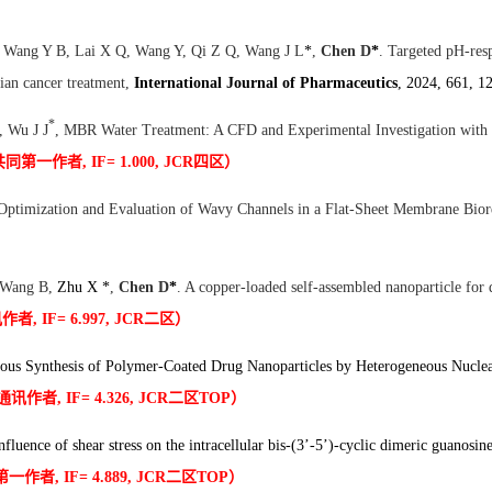
, Wang Y B, Lai X Q, Wang Y, Qi Z Q, Wang J L
*
,
Chen D
*
. Targeted pH-res
an cancer treatment,
International Journal of Pharmaceutics
, 2024, 661, 1
*
, Wu J J
, MBR Water Treatment: A CFD and Experimental Investigation with 
同第一作者, IF= 1.000, JCR
四区）
 Optimization and Evaluation of Wavy Channels in a Flat-Sheet Membrane Bior
, Wang B,
Zhu X *
,
Chen D
*
. A copper-loaded self-assembled nanoparticle for 
者, IF= 6.997, JCR
二区）
uous Synthesis of Polymer-Coated Drug Nanoparticles by Heterogeneous Nucl
讯作者, IF= 4.326, JCR
二区TOP
）
nfluence of shear stress on the intracellular bis-(3’-5’)-cyclic dimeric guano
作者, IF= 4.889, JCR
二区TOP
）