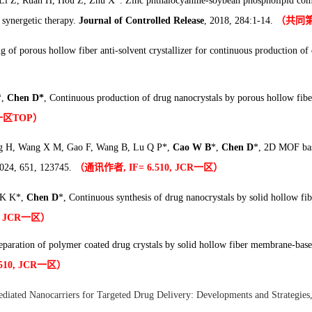
, Li Z, Ruan H, Hou Z, Zhu X
*
. Zinc phthalocyanine-soybean phospholipid comp
synergetic therapy.
Journal of Controlled Release
, 2018, 284:1-14.
（共同第一作
of porous hollow fiber anti-solvent crystallizer for continuous production of 
*,
Chen D*
, Continuous production of drug nanocrystals by porous hollow fiber-
一区TOP
）
ang H, Wang X M, Gao F, Wang B, Lu Q P*,
Cao W B
*,
Chen D
*, 2D MOF base
024, 651, 123745.
（通讯作者, IF= 6.510, JCR
一区）
r K K*,
Chen D
*, Continuous synthesis of drug nanocrystals by solid hollow fibe
 JCR
一区）
eparation of polymer coated drug crystals by solid hollow fiber membrane-based
10, JCR
一区）
ediated Nanocarriers for Targeted Drug Delivery: Developments and Strategies