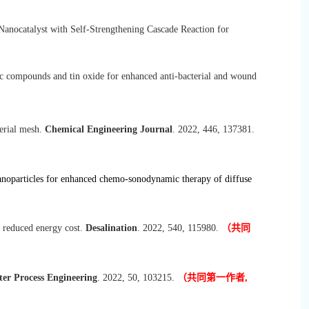
anocatalyst with Self-Strengthening Cascade Reaction for
ic compounds and tin oxide for enhanced anti-bacterial and wound
erial mesh.
Chemical Engineering Journal
. 2022, 446, 137381.
nanoparticles for enhanced chemo-sonodynamic therapy of diffuse
 reduced energy cost.
Desalination
. 2022, 540, 115980.
（共同
er Process Engineering
. 2022, 50, 103215.
（共同第一作者,