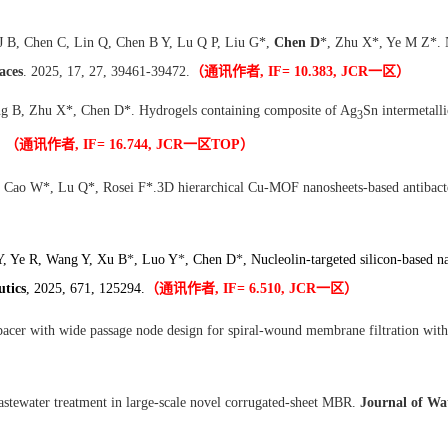
J B, Chen C, Lin Q, Chen B Y, Lu Q P, Liu G*,
Chen D
*, Zhu X*, Ye M Z*. N
aces
. 2025, 17, 27, 39461-39472.
（通讯作者, IF= 10.383, JCR
一区）
g B, Zhu X*, Chen D*. Hydrogels containing composite of Ag
Sn intermetall
3
.
（通讯作者, IF= 16.744, JCR
一区TOP
）
, Cao W*, Lu Q*, Rosei F*.3D hierarchical Cu-MOF nanosheets-based antibact
Y, Ye R, Wang Y, Xu B
*
, Luo Y
*
, Chen D
*
, Nucleolin-targeted silicon-based 
utics
, 2025, 671, 125294.
（通讯作者, IF= 6.510, JCR
一区）
acer with wide passage node design for spiral-wound membrane filtration with
stewater treatment in large-scale novel corrugated-sheet MBR.
Journal of Wat