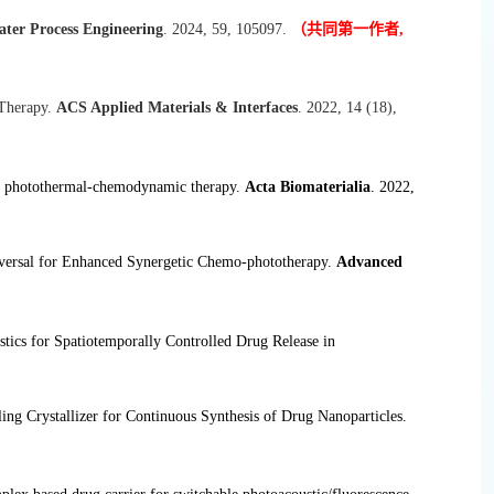
ter Process Engineering
. 2024, 59, 105097.
（共同第一作者,
 Therapy.
ACS Applied Materials & Interfaces
. 2022, 14 (18),
tic photothermal-chemodynamic therapy.
Acta Biomaterialia
.
2022,
reversal for Enhanced Synergetic Chemo-phototherapy.
Advanced
cs for Spatiotemporally Controlled Drug Release in
ng Crystallizer for Continuous Synthesis of Drug Nanoparticles.