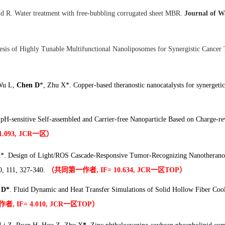
d R. Water treatment with free-bubbling corrugated sheet MBR.
Journal of Wa
hesis of Highly Tunable Multifunctional Nanoliposomes for Synergistic Cancer
 Wu L,
Chen D
*, Zhu X*. Copper-based theranostic nanocatalysts for synerge
pH-sensitive Self-assembled and Carrier-free Nanoparticle Based on Charge-
093, JCR
一区）
*. Design of Light/ROS Cascade-Responsive Tumor-Recognizing Nanotheranosti
0, 111, 327-340.
（共同第一作者, IF= 10.634, JCR
一区TOP
）
 D*
.
Fluid Dynamic and Heat Transfer Simulations of Solid Hollow Fiber Cooli
者, IF=
4.010, JCR
一区TOP
）