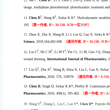
13.
Ma J
,
Chen D
, Li Y, Chen Y, Liu Q, Zhou X, K. Qian
image, multiphase photothermal/ photodynamic treatment and 
1
1
14.
Chen D
, Wang B
, Sirkar K K*. Hydrodynamic modeling 
195.
（第一作者, IF=
10.530, JCR
一区TOP
）
15.
Zhou X, Zhu X, Wang B, Li J, Liu Q, Gao X, Sirka K K
Science
, 2018,564,682-690.
（通讯作者, IF=
10.530, JCR
1
1
1
16.
Liu C
, He C H
, Li M Y
,Yin J L, Li M, Guo J Q, Zh
wound dressing,
International Journal of Pharmaceutics,
2
1
1
17.
Liu Q
, Zhu X
, Wang B, Zhou X, Liu C, Gao X, Sirka
Pharmaceutics,
2020, 576, 118978.
（通讯作者, IF= 6.510,
18.
Chen D
, Singh D, Sirkar K K
*,
Pfeffer R. Continuous pr
Pharmaceutics
, 2016, 499(1), 395-402.
（第一作者, IF= 6.5
1
19. Wang Y
, Zhang L, Liu C, Luo Y
*
,
Chen D
*
. Peptide-M