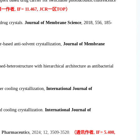
lex based drug carrier for switchable photoacoustic/fluorescence
者, IF= 11.467, JCR
一区TOP
）
drug crystals.
Journal of Membrane Science
, 2018, 556, 185-
based anti-solvent crystallization,
Journal of Membrane
d-heterostructure with hierarchical architecture as antibacterial
r cooling crystallization,
International Journal of
 cooling crystallization.
International Journal of
,
Pharmaceutics
, 2024; 12, 3509-3520.
（通讯作者, IF= 5.400,