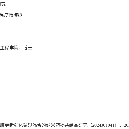
研究
场温度场模拟
与制药工程学院，博士
新强化微观混合的纳米药物共结晶研究（2024J01041），2024.1