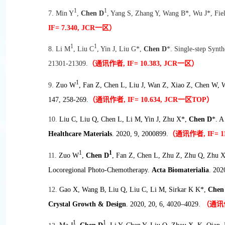
1
1
7. Min Y
,
Chen D
, Yang S, Zhang Y, Wang B*, Wu J*, Fiel
IF= 7.340, JCR
一区）
1
1
8. Li M
, Liu C
, Yin J, Liu G*,
Chen D
*. Single-step Synt
21301-21309.
（通讯作者, IF= 10.383, JCR
一区）
1
9.
Zuo W
, Fan Z, Chen L, Liu J, Wan Z, Xiao Z, Chen W,
147, 258-269.
（通讯作者, IF= 10.634, JCR
一区TOP
）
10.
Liu C, Liu Q, Chen L, Li M, Yin J, Zhu X*,
Chen D
*.
A 
Healthcare Materials
.
2020, 9, 2000899.
（通讯作者, IF= 11.
1
1
11.
Zuo W
,
Chen D
, Fan Z, Chen L, Zhu Z, Zhu Q, Zhu X
Locoregional Photo-Chemotherapy.
Acta Biomaterialia
.
202
12.
Gao X, Wang B,
Liu Q, Liu C, Li M, Sirkar K K*,
Chen
Crystal Growth & Design
. 2020, 20, 6, 4020–4029.
（通讯作
1
1