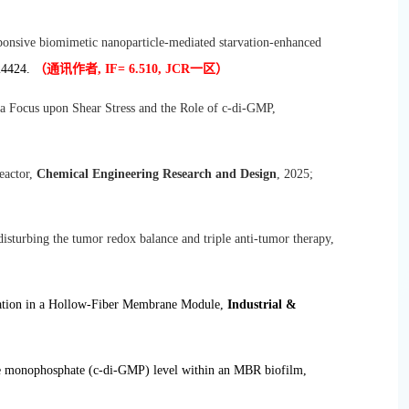
ponsive biomimetic nanoparticle-mediated starvation-enhanced
24424.
（通讯作者, IF= 6.510, JCR
一区）
a Focus upon Shear Stress and the Role of c-di-GMP,
eactor,
Chemical Engineering Research and Design
, 2025;
disturbing the tumor redox balance and triple anti-tumor therapy,
eation in a Hollow-Fiber Membrane Module,
Industrial &
sine monophosphate (c-di-GMP) level within an MBR biofilm,